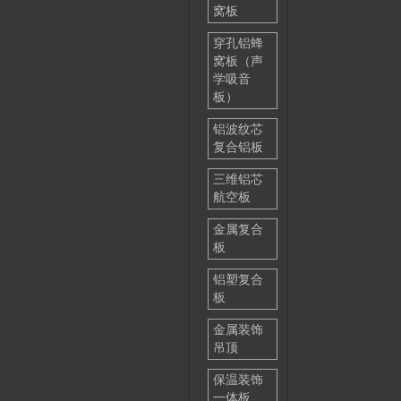
窝板
穿孔铝蜂
窝板（声
学吸音
板）
铝波纹芯
复合铝板
三维铝芯
航空板
金属复合
板
铝塑复合
板
金属装饰
吊顶
保温装饰
一体板