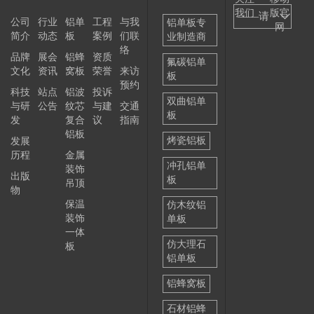
我们
版官
——请
公司
行业
铝单
工程
与我
铝单板专
网
简介
动态
板
案例
们联
业制造商
选择
络
品牌
展会
铝蜂
资质
——
氟碳铝单
文化
资讯
窝板
荣誉
来访
板
预约
科技
站点
铝波
投诉
双曲铝单
与研
公告
纹芯
与建
交通
板
发
复合
议
指南
铝板
烤瓷铝板
发展
历程
金属
冲孔铝单
装饰
出版
板
吊顶
物
保温
仿木纹铝
装饰
单板
一体
仿大理石
板
铝单板
铝蜂窝板
石材铝蜂