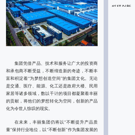
科研创新
集团凭借产品、技术和服务让广大的投资商
和承包商不断受益，不断缔造新的奇迹，不断丰
富和积淀着“为梦想创造空间”的集团文化。无论
是交通、医疗、能源、化工还是政府大楼、民用
家居等诸多领域，数以千计的项目都凝聚着丰丽
的贡献，将他们的梦想转化为空间，创新的产品
化为令世人惊叹的现实。
在未来，丰丽集团仍将以“不断提升产品质
量”保持行业地位，以“不断创新”作为集团发展的