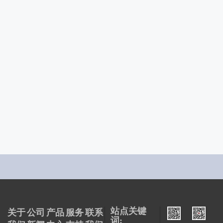
苏州高铁之心
上海徐汇西案穹顶艺术地块
上海徐汇尚汇豪庭
上海徐汇港
上海松江天臣总部大楼
站点关键
关于
公司
产品
服务
联系
词: