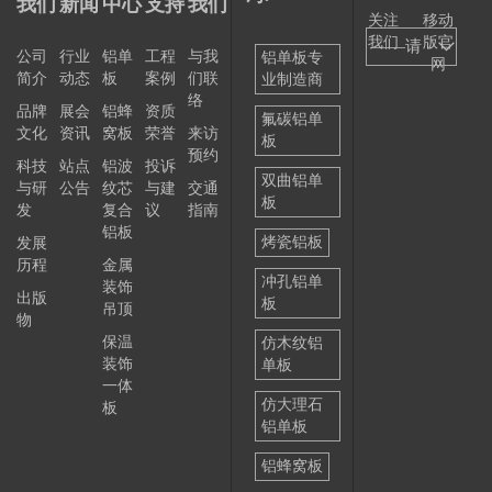
我们
新闻
中心
支持
我们
关注
移动
我们
版官
——请
公司
行业
铝单
工程
与我
铝单板专
网
简介
动态
板
案例
们联
业制造商
选择
络
品牌
展会
铝蜂
资质
——
氟碳铝单
文化
资讯
窝板
荣誉
来访
板
预约
科技
站点
铝波
投诉
双曲铝单
与研
公告
纹芯
与建
交通
板
发
复合
议
指南
铝板
烤瓷铝板
发展
历程
金属
冲孔铝单
装饰
出版
板
吊顶
物
保温
仿木纹铝
装饰
单板
一体
仿大理石
板
铝单板
铝蜂窝板