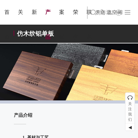
金属隔
城市规
简体中文
旗下公司名称三
集团出版物
业界资讯
国家认证
联系我们
站点公告
商标证书
来访预约
断
划
首
关
新
产
案
荣
联
English
旗下公司名称四
仿木纹铝单板
页
于
闻
品
例
誉
系
关
注
我
产品介绍
们
◀
1. 基材与工艺