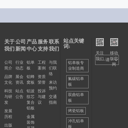
站点关键
关于
公司
产品
服务
联系
词:
我们
新闻
中心
支持
我们
关注
移动
我们
版官
——请
公司
行业
铝单
工程
与我
铝单板专
网
简介
动态
板
案例
们联
业制造商
选择
络
品牌
展会
铝蜂
资质
——
氟碳铝单
文化
资讯
窝板
荣誉
来访
板
预约
科技
站点
铝波
投诉
双曲铝单
与研
公告
纹芯
与建
交通
板
发
复合
议
指南
铝板
烤瓷铝板
发展
历程
金属
冲孔铝单
装饰
出版
板