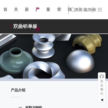
金属隔
城市规
简体中文
旗下公司名称三
集团出版物
业界资讯
国家认证
联系我们
站点公告
商标证书
来访预约
断
划
首
关
新
产
案
荣
联
English
旗下公司名称四
双曲铝单板
页
于
闻
品
例
誉
系
关
注
我
产品介绍
们
◀
一、材料与特性