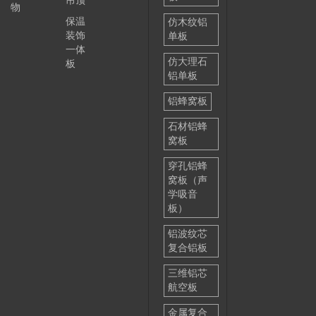
吊顶
物
保温
仿木纹铝
装饰
单板
一体
仿大理石
板
铝单板
铝蜂窝板
石材铝蜂
窝板
穿孔铝蜂
窝板（声
学吸音
板）
铝波纹芯
复合铝板
三维铝芯
航空板
金属复合