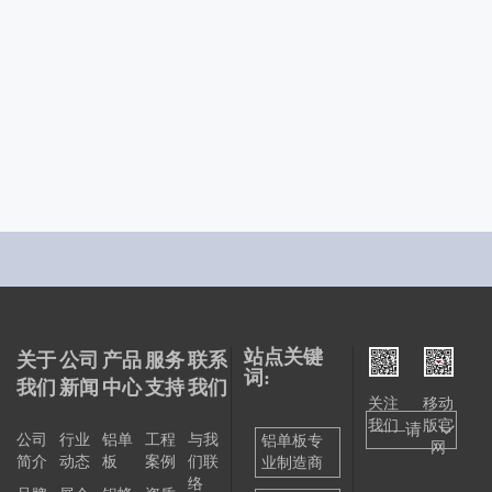
上海报业集团
上海地铁11号线安亭商业中心
上海富绅商业广场
上海嘉里中
站点关键
关于
公司
产品
服务
联系
词:
我们
新闻
中心
支持
我们
关注
移动
我们
版官
——请
公司
行业
铝单
工程
与我
铝单板专
网
简介
动态
板
案例
们联
业制造商
选择
络