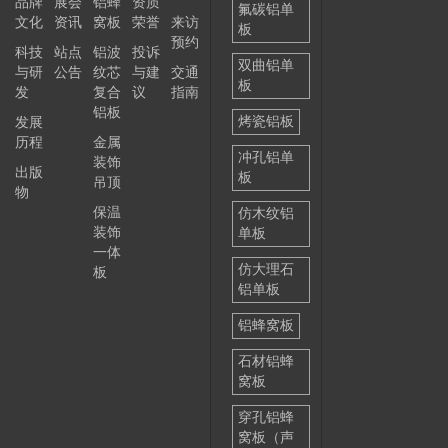
品牌
展会
铝蜂
资质
——
氟碳铝单
文化
资讯
窝板
荣誉
来访
板
预约
科技
站点
铝波
投诉
双曲铝单
与研
公告
纹芯
与建
交通
板
发
复合
议
指南
铝板
烤瓷铝板
发展
历程
金属
冲孔铝单
装饰
出版
板
吊顶
物
保温
仿木纹铝
装饰
单板
一体
仿大理石
板
铝单板
铝蜂窝板
石材铝蜂
窝板
穿孔铝蜂
窝板（声