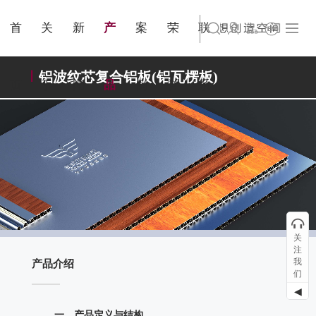
金属隔
城市规
简体中文
旗下公司名称三
集团出版物
业界资讯
国家认证
联系我们
站点公告
商标证书
来访预约
断
划
首
关
新
产
案
荣
联
English
旗下公司名称四
铝波纹芯复合铝板(铝瓦楞板)
页
于
闻
品
例
誉
系
关
注
我
产品介绍
们
◀
一、产品定义与结构