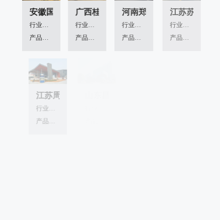
安徽国资委大厦
广西桂林一院两馆
河南郑州绿地中心
江苏苏州明基
行业领域：
行业领域：
行业领域：
行业领域：
产品应用：
产品应用：
产品应用：
产品应用：
江苏周市文体中心
山东昌邑城阳时代中心
山东昌邑新昌国际大酒店
山东红十字
行业领域：
行业领域：
行业领域：
行业领域：
产品应用：
产品应用：
产品应用：
产品应用：
山东青岛大荣办公楼
山东青岛双子塔
山东青岛裕龙大厦
上海宝山活