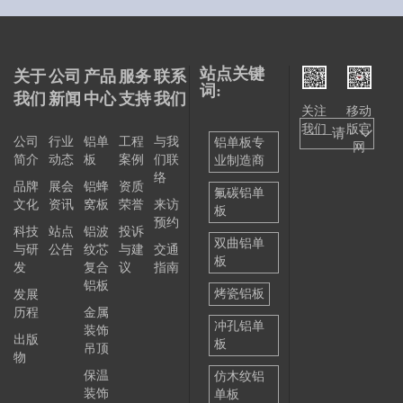
站点关键
关于
公司
产品
服务
联系
词:
我们
新闻
中心
支持
我们
关注
移动
我们
版官
——请
公司
行业
铝单
工程
与我
铝单板专
网
简介
动态
板
案例
们联
业制造商
选择
络
品牌
展会
铝蜂
资质
——
氟碳铝单
文化
资讯
窝板
荣誉
来访
板
预约
科技
站点
铝波
投诉
双曲铝单
与研
公告
纹芯
与建
交通
板
发
复合
议
指南
铝板
烤瓷铝板
发展
历程
金属
冲孔铝单
装饰
出版
板
吊顶
物
保温
仿木纹铝
装饰
单板