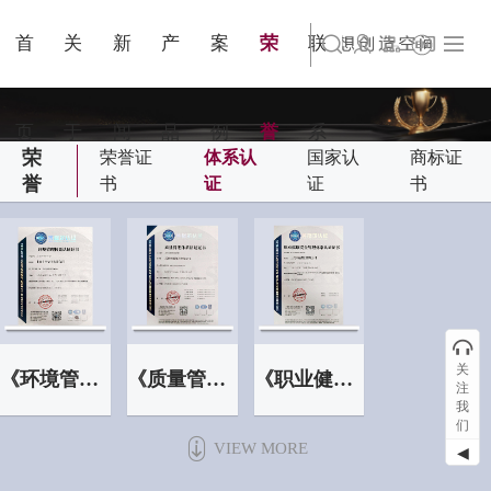
金属隔
城市规
简体中文
旗下公司名称三
集团出版物
业界资讯
国家认证
联系我们
站点公告
商标证书
来访预约
断
划
首
关
新
产
案
荣
联
English
旗下公司名称四
页
于
闻
品
例
誉
系
荣
荣誉证
体系认
国家认
商标证
誉
书
证
证
书
关
《环境管理体系证书》
《质量管理体系证书》
《职业健康管理体系认证》
注
我
们
VIEW MORE
◀