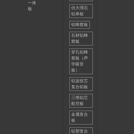
一体
仿大理石
板
铝单板
铝蜂窝板
石材铝蜂
窝板
穿孔铝蜂
窝板（声
学吸音
板）
铝波纹芯
复合铝板
三维铝芯
航空板
金属复合
板
铝塑复合